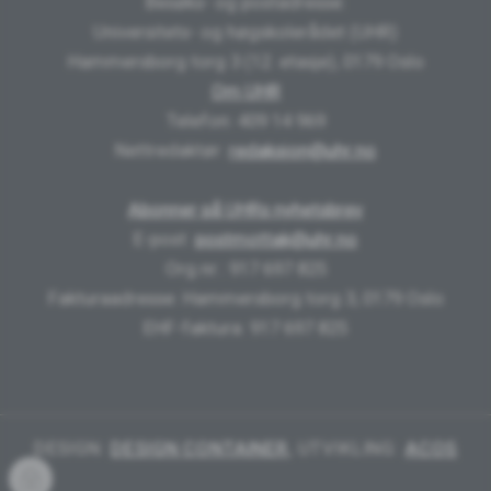
Besøks- og postadresse:
Universitets- og høgskolerådet (UHR)
Hammersborg torg 3 (12. etasje), 0179 Oslo
Om UHR
Telefon: 409 14 969
Nettredaktør:
redaksjon@uhr.no
Abonner på UHRs nyhetsbrev
E-post:
postmottak@uhr.no
Org.nr.: 917 697 825
Fakturaadresse: Hammersborg torg 3, 0179 Oslo
EHF-faktura: 917 697 825
DESIGN:
DESIGN CONTAINER
, UTVIKLING:
ACOS
Innlogging