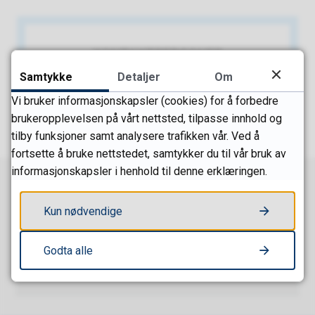
KONTAKTPERSONER
Samtykke
Detaljer
Om
Vi bruker informasjonskapsler (cookies) for å forbedre
brukeropplevelsen på vårt nettsted, tilpasse innhold og
tilby funksjoner samt analysere trafikken vår. Ved å
fortsette å bruke nettstedet, samtykker du til vår bruk av
informasjonskapsler i henhold til denne erklæringen.
Del denne siden
Kun nødvendige
Godta alle
Skriv ut
Del på Facebook
Del på Twitter
Del på LinkedIn
Tips en venn