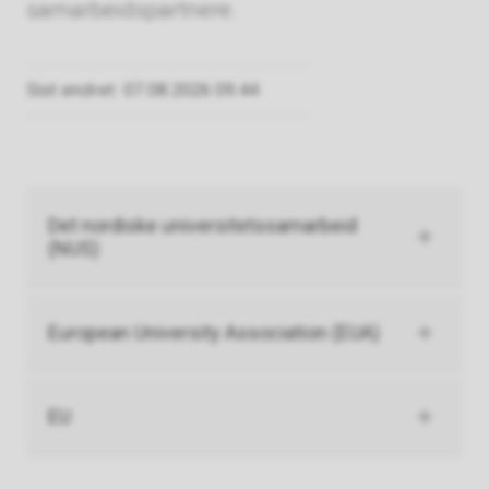
samarbeidspartnere.
Sist endret
07.08.2026 09.44
Det nordiske universitetssamarbeid
(NUS)
European University Association (EUA)
EU