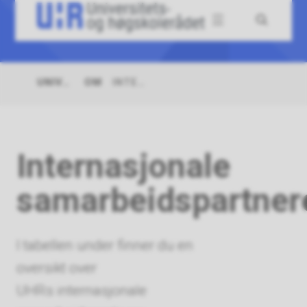
Univers
Meny
Søk
og
høgsko
UNIVERSITETS-
INTERNASJONALE
OM
Du
OG
SAMARBEIDSPARTNERE
er
HØGSKOLERÅDET
her:
Internasjonale
samarbeidspartner
I tabellen under finner du en
oversikt over
UHRs internasjonale