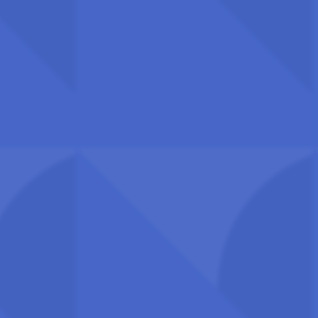
E-post:
postmottak@uhr.no
Org.nr.: 917 697 825
Fakturaadresse: Hammersborg torg 3, 0179 Oslo
EHF-faktura: 917 697 825