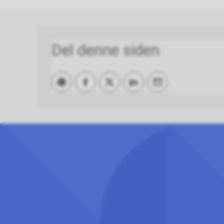
Del denne siden
Skriv ut
Del på Facebook
Del på Twitter
Del på LinkedIn
Tips en venn