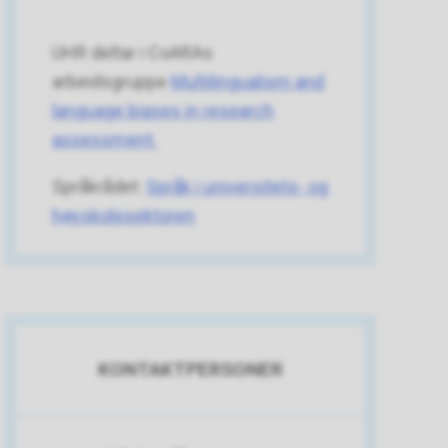
UHR deltar i CoARAs
arbeidsgruppe
Multilingualism and
language biases in research
assessment.
Språkrådet:
Språk i universitets- og
høyskolesektoren
KONTAKTPERSONER