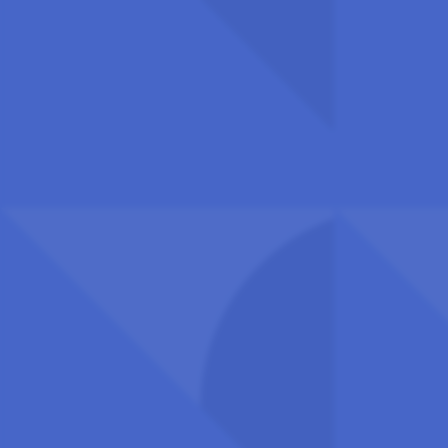
Besøks- og postadresse:
Universitets- og høgskolerådet (UHR)
Hammersborg torg 3 (12. etasje), 0179 Oslo
Om UHR