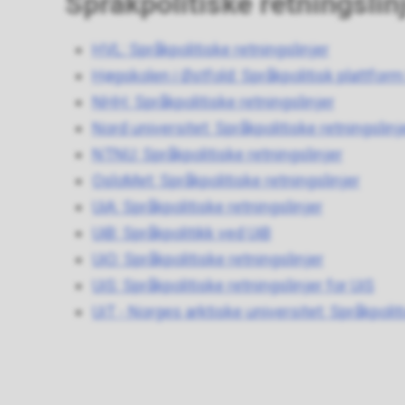
Språkpolitiske retningslin
HVL: Språkpolitiske retningslinjer
Høgskolen i Østfold: Språkpolitisk plattform
NHH: Språkpolitiske retningslinjer
Nord universitet: Språkpolitiske retningslinj
NTNU: Språkpolitiske retningslinjer
OsloMet: Språkpolitiske retningslinjer
UiA: Språkpolitiske retningslinjer
UiB: Språkpolitikk ved UiB
UiO: Språkpolitiske retningslinjer
UiS: Språkpolitiske retningslinjer for UiS
UiT - Norges arktiske universitet: Språkpolit