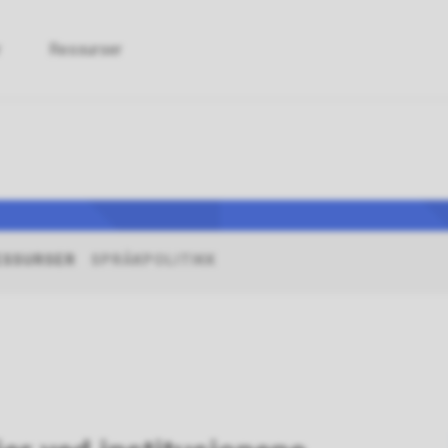
r
Ressurser
versitets-
skolerådet
ESSURSER
SPRÅKPOLITIKK