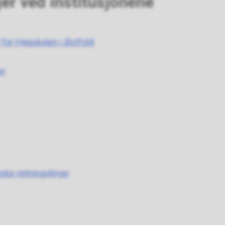
jer ved institusjonene
 for Høgskolen i Østfold
er
iske retningslinjer