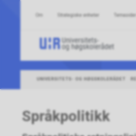
Om
Strategiske enheter
Temaside
Uni
og
høg
UNIVERSITETS- OG HØGSKOLERÅDET
R
Du
er
her:
Språkpolitikk