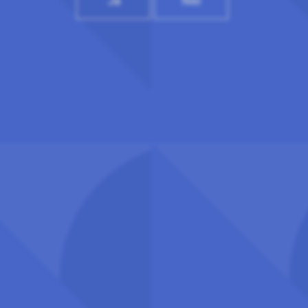
Ja
Nei
Telefon: 409 14 969
Nettredaktør:
redaksjon@uhr.no
Abonner på UHRs nyhetsbrev