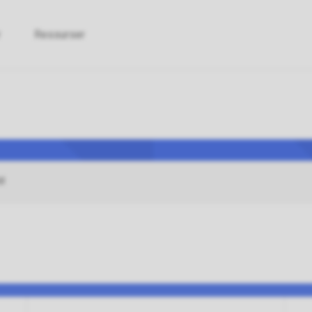
r
Ressurser
versitets-
skolerådet
M