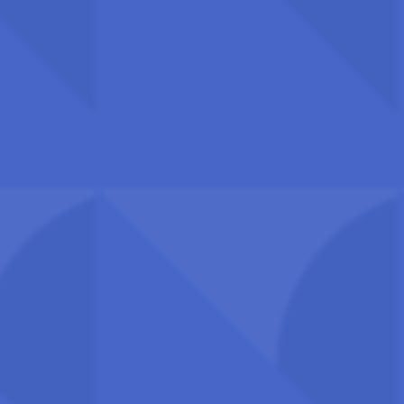
E-post:
postmottak@uhr.no
Org.nr.: 917 697 825
Fakturaadresse: Hammersborg torg 3, 0179 Oslo
EHF-faktura: 917 697 825