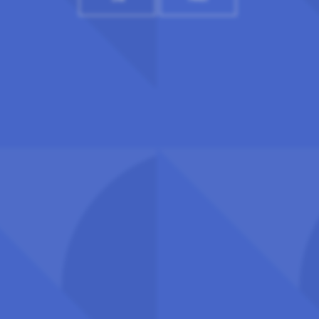
Telefon: 409 14 969
Nettredaktør:
redaksjon@uhr.no
Abonner på UHRs nyhetsbrev
S