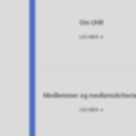
Om UHR
Medlemmer og medlemskriteri