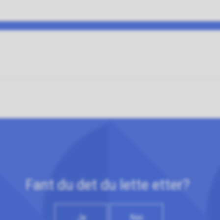
Fant du det du lette etter?
Ja
Nei