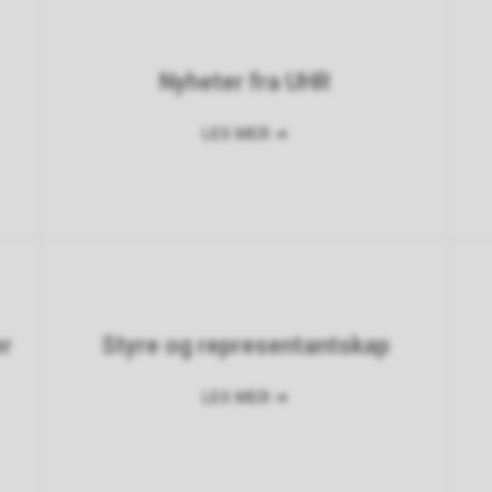
Nyheter fra UHR
er
Styre og representantskap