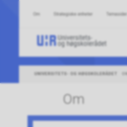
Om
Strategiske enheter
Temaside
Uni
og
høg
UNIVERSITETS- OG HØGSKOLERÅDET
O
Du
er
her:
Om