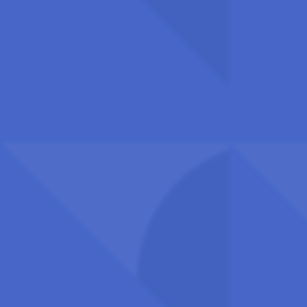
Besøks- og postadresse:
Universitets- og høgskolerådet (UHR)
Hammersborg torg 3 (12. etasje), 0179 Oslo
Om UHR
DESIGN:
DESIGN CONTAINER
, UTVIKLING:
ACO