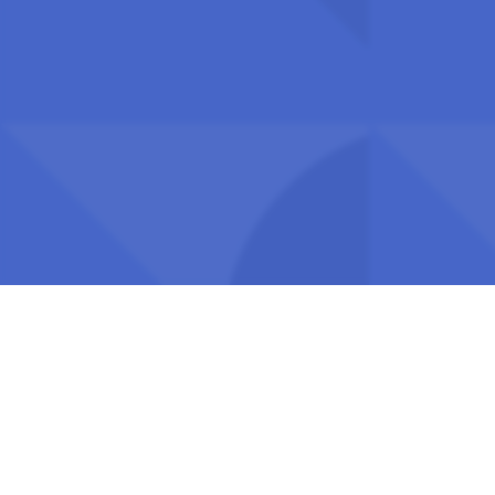
Besøks- og postadresse:
Universitets- og høgskolerådet (UHR)
Hammersborg torg 3 (12. etasje), 0179 Oslo
Om UHR
DESIGN:
DESIGN CONTAINER
, UTVIKLING:
ACO