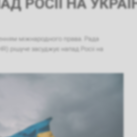
 РОСІЇ НА УКРАЇНУ
шенням міжнародного права. Рада
HR) рішуче засуджує напад Росії на