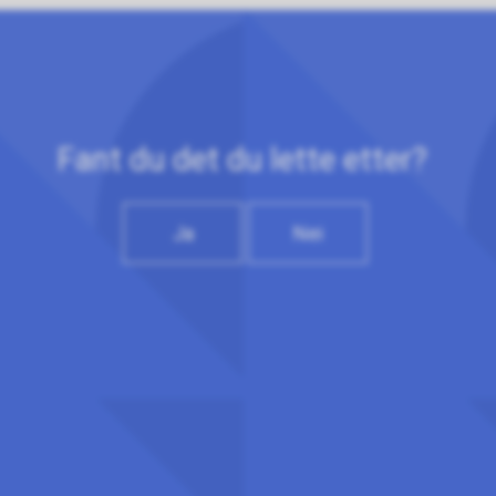
Fant du det du lette etter?
Ja
Nei