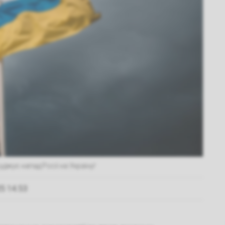
уджує напад Росії на Україну!
5 14.53