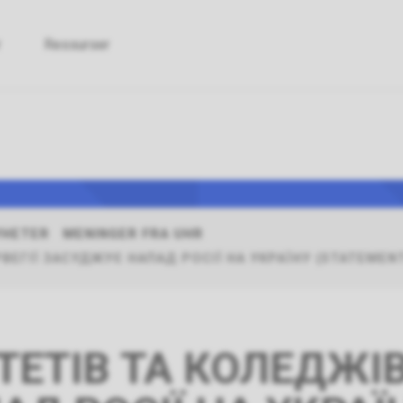
r
Ressurser
versitets-
skolerådet
YHETER
MENINGER FRA UHR
ЕГІЇ ЗАСУДЖУЄ НАПАД РОСІЇ НА УКРАЇНУ (STATEMENT 
ТЕТІВ ТА КОЛЕДЖІВ