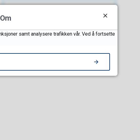
Om
Statement in:
Norwegian
nksjoner samt analysere trafikken vår. Ved å fortsette
English
Russian