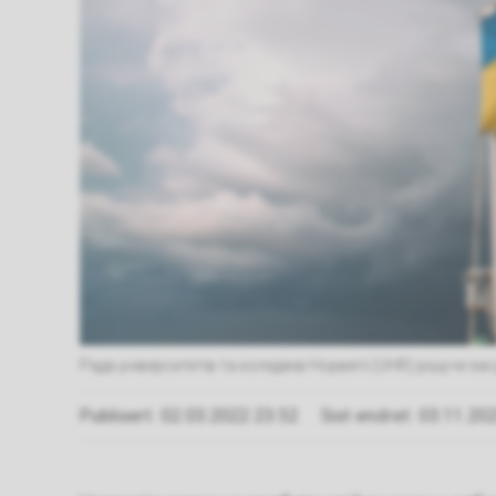
Рада університетів та коледжів Норвегії (UHR) рішуче зас
Publisert
02.03.2022 23.52
Sist endret
03.11.202