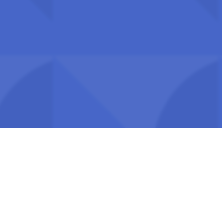
E-post:
postmottak@uhr.no
Org.nr.: 917 697 825
Fakturaadresse: Hammersborg torg 3, 0179 Oslo
EHF-faktura: 917 697 825