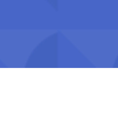
Telefon: 409 14 969
Nettredaktør:
redaksjon@uhr.no
Abonner på UHRs nyhetsbrev
S