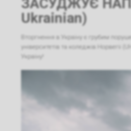
ЗАСУДЖУЄ НАПАД
Ukrainian)
Вторгнення в Україну є грубим пору
університетів та коледжів Норвегії (U
Україну!