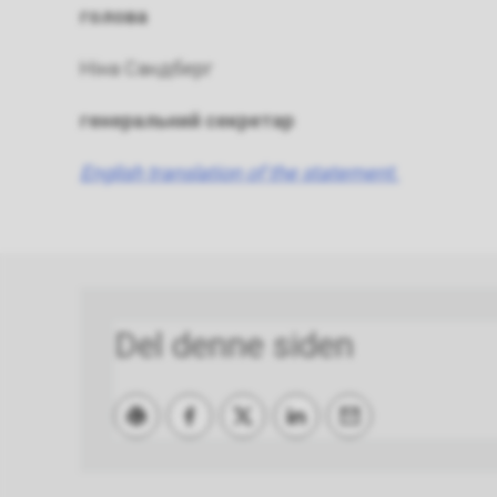
голова
Ніна Сандберг
генеральний секретар
English translation of the statement.
Del denne siden
Skriv ut
Del på Facebook
Del på Twitter
Del på LinkedIn
Tips en venn