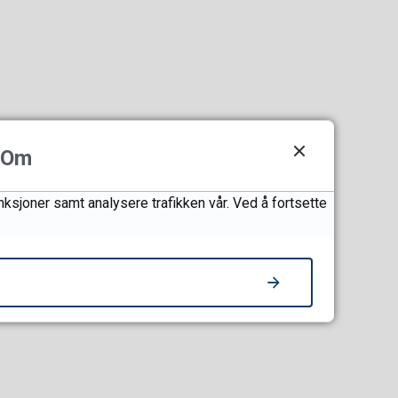
Om
nksjoner samt analysere trafikken vår. Ved å fortsette